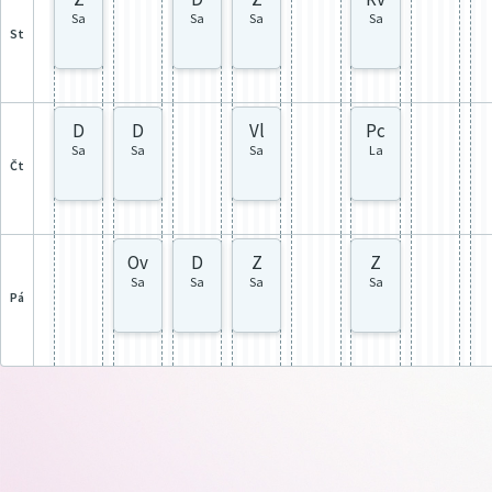
Sa
Sa
Sa
Sa
st
D
D
Vl
Pc
Sa
Sa
Sa
La
čt
Ov
D
Z
Z
Sa
Sa
Sa
Sa
pá