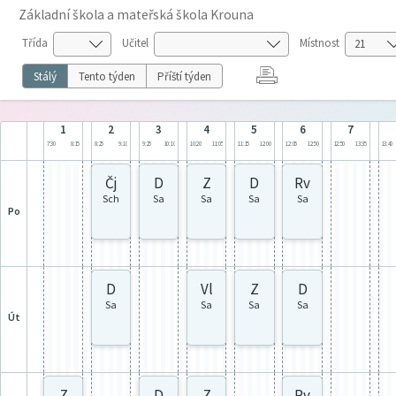
Základní škola a mateřská škola Krouna
Třída
Učitel
Místnost
Stálý
Tento týden
Příští týden
1
2
3
4
5
6
7
7:30
8:15
8:25
9:10
9:25
10:10
10:20
11:05
11:15
12:00
12:05
12:50
12:50
13:35
13:40
Čj
D
Z
D
Rv
Sch
Sa
Sa
Sa
Sa
po
D
Vl
Z
D
Sa
Sa
Sa
Sa
út
Z
D
Z
Rv