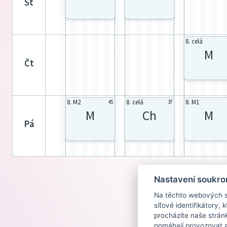
st
8. celá
M
čt
8. M2
8. celá
8. M1
45
37
M
Ch
M
pá
Nastavení soukro
Na těchto webových st
síťové identifikátory,
procházíte naše strán
pomáhají provozovat a 