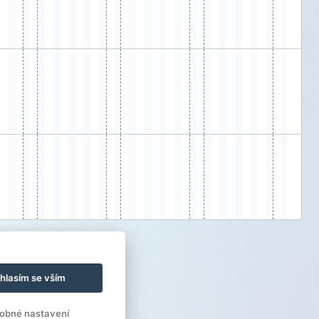
hlasím se vším
obné nastavení