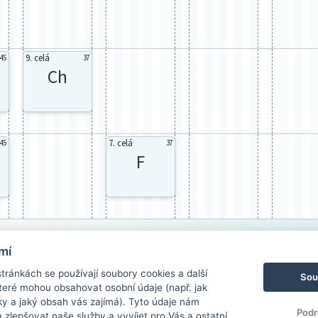
9. celá
45
37
Ch
7. celá
45
37
F
mí
ránkách se používají soubory cookies a další
Sou
 které mohou obsahovat osobní údaje (např. jak
ky a jaký obsah vás zajímá). Tyto údaje nám
Podr
zlepšovat naše služby a vyvíjet pro Vás a ostatní