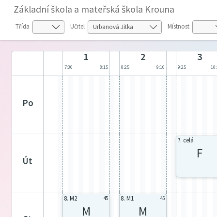
Základní škola a mateřská škola Krouna
Třída
Učitel
Místnost
1
2
3
7:30
8:15
8:25
9:10
9:25
10
po
7. celá
F
út
8. M2
8. M1
45
45
M
M