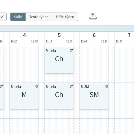
Stálý
Tento týden
Příští týden
4
5
6
7
:10
10:20
11:05
11:15
12:00
12:05
12:50
12:50
9. celá
37
Ch
8. celá
8. celá
8. SM
37
45
37
45
M
Ch
SM