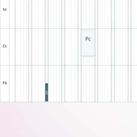
st
Pc
čt
pá
P0