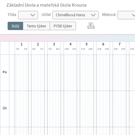
Základní škola a mateřská škola Krouna
Třída
Učitel
Místnost
Stálý
Tento týden
Příští týden
1
2
3
4
5
6
7
7:30
8:15
8:25
9:10
9:25
10:10
10:20
11:05
11:15
12:00
12:05
12:50
12:50
13:35
13:40
po
út