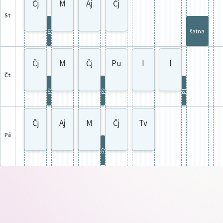
Čj
M
Aj
Čj
st
šatna
P2
Čj
M
Čj
Pu
I
I
čt
P2
P2
P1
Čj
Aj
M
Čj
Tv
pá
P2