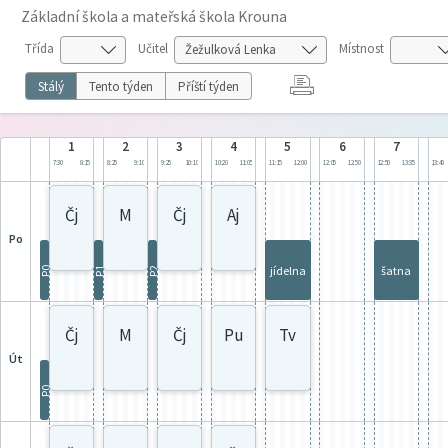
Základní škola a mateřská škola Krouna
Třída
Učitel
Místnost
Stálý
Tento týden
Příští týden
1
2
3
4
5
6
7
7:30
8:15
8:25
9:10
9:25
10:10
10:20
11:05
11:15
12:00
12:05
12:50
12:50
13:35
13:40
Čj
M
Čj
Aj
po
jídelna
šatna
P0
P1
P2
Čj
M
Čj
Pu
Tv
út
P0