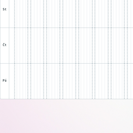
st
čt
pá