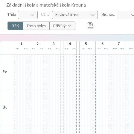
Základní škola a mateřská škola Krouna
Třída
Učitel
Místnost
Stálý
Tento týden
Příští týden
1
2
3
4
5
6
7
7:30
8:15
8:25
9:10
9:25
10:10
10:20
11:05
11:15
12:00
12:05
12:50
12:50
13:35
13:40
po
út