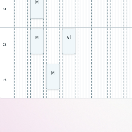
M
st
M
Vl
čt
M
pá