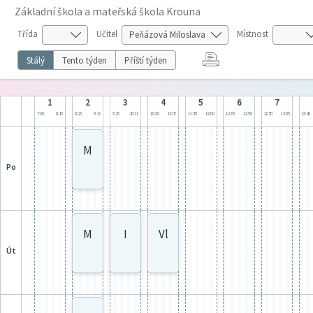
Základní škola a mateřská škola Krouna
Třída
Učitel
Místnost
Stálý
Tento týden
Příští týden
1
2
3
4
5
6
7
7:30
8:15
8:25
9:10
9:25
10:10
10:20
11:05
11:15
12:00
12:05
12:50
12:50
13:35
13:40
M
po
M
I
Vl
út