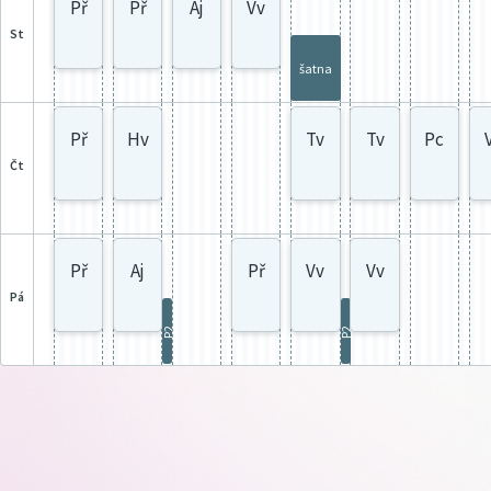
Př
Př
Aj
Vv
st
šatna
Př
Hv
Tv
Tv
Pc
čt
Př
Aj
Př
Vv
Vv
pá
P2
P2