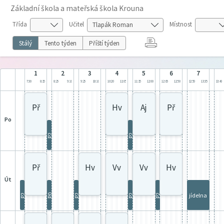
Základní škola a mateřská škola Krouna
Třída
Učitel
Místnost
Stálý
Tento týden
Příští týden
1
2
3
4
5
6
7
7:30
8:15
8:25
9:10
9:25
10:10
10:20
11:05
11:15
12:00
12:05
12:50
12:50
13:35
13:40
Př
Hv
Aj
Př
po
P2
P2
Př
Hv
Vv
Vv
Hv
út
jídelna
P2
P0
P2
P2
P2