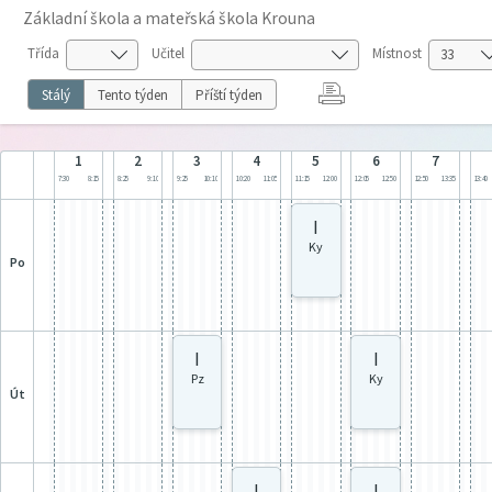
Základní škola a mateřská škola Krouna
Třída
Učitel
Místnost
Stálý
Tento týden
Příští týden
1
2
3
4
5
6
7
7:30
8:15
8:25
9:10
9:25
10:10
10:20
11:05
11:15
12:00
12:05
12:50
12:50
13:35
13:40
I
Ky
po
I
I
Pz
Ky
út
I
I