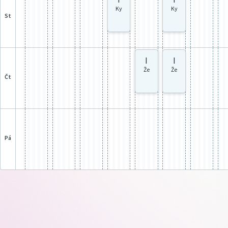
Ky
Ky
st
I
I
Že
Že
čt
pá