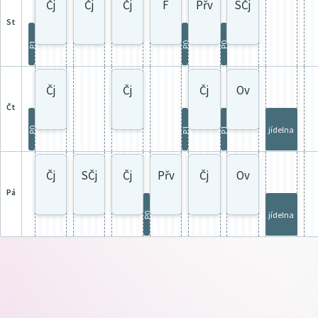
Čj
Čj
Čj
F
Přv
SČj
st
P1
P0
P0
Čj
Čj
Čj
Ov
čt
jídelna
P0
P1
P1
Čj
SČj
Čj
Přv
Čj
Ov
pá
jídelna
P0