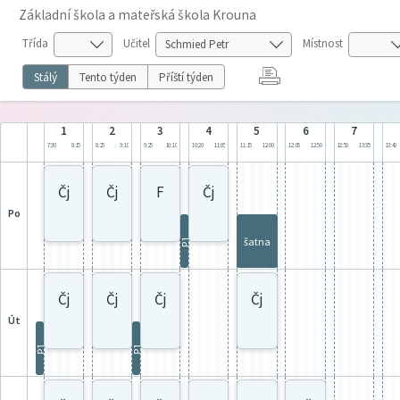
Základní škola a mateřská škola Krouna
Třída
Učitel
Místnost
Stálý
Tento týden
Příští týden
1
2
3
4
5
6
7
7:30
8:15
8:25
9:10
9:25
10:10
10:20
11:05
11:15
12:00
12:05
12:50
12:50
13:35
13:40
Čj
Čj
F
Čj
po
šatna
P1
Čj
Čj
Čj
Čj
út
P1
P1