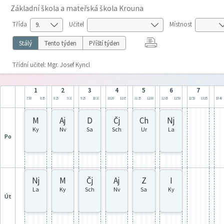
Základní škola a mateřská škola Krouna
Třída
Učitel
Místnost
Stálý
Tento týden
Příští týden
Třídní učitel: Mgr. Josef Kyncl
1
2
3
4
5
6
7
7:30
8:15
8:25
9:10
9:25
10:10
10:20
11:05
11:15
12:00
12:05
12:50
12:50
13:35
13:40
M
Aj
D
Čj
Ch
Nj
Ky
Nv
Sa
Sch
Ur
La
po
Nj
M
Čj
Aj
Z
I
La
Ky
Sch
Nv
Sa
Ky
út