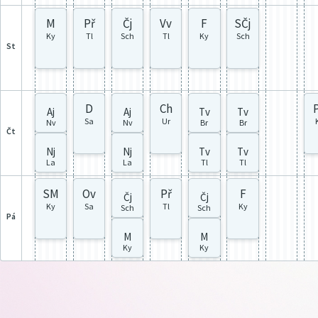
M
Př
Čj
Vv
F
SČj
Ky
Tl
Sch
Tl
Ky
Sch
st
D
Ch
Aj
Aj
Tv
Tv
Sa
Ur
Nv
Nv
Br
Br
čt
Nj
Nj
Tv
Tv
La
La
Tl
Tl
SM
Ov
Př
F
Čj
Čj
Ky
Sa
Tl
Ky
Sch
Sch
pá
M
M
Ky
Ky